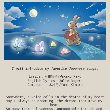
I will introduce my favorite Japanese songs
.
Lyrics：覚和歌子/Wakako Kaku
English lyrics: Julie Rogers
Composer： 木村弓/Yumi Kimura
Somewhere, a voice calls in the depths of my heart
May I always be dreaming, the dreams that move my 
heart
So many tears of sadness, uncountable through and 