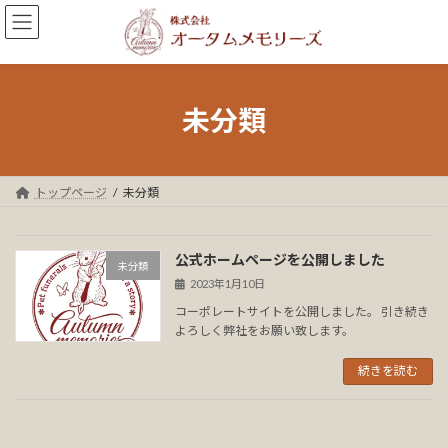
コ
ナ
ン
ビ
テ
ゲ
ン
ー
ツ
シ
へ
ョ
未分類
ス
ン
キ
に
ッ
移
プ
動
トップページ
未分類
公式ホームページを公開しました
未分類
2023年1月10日
コーポレートサイトを公開しました。 引き続き
よろしく弊社をお願い致します。
続きを読む